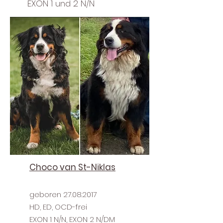
EXON 1 und 2 N/N
Choco van St-Niklas
geboren
27.08.2017
HD, ED, OCD-fre
i
EXON 1 N/N, EXON 2
N/DM